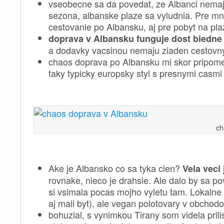
vseobecne sa da povedat, ze Albanci nemaju
sezona, albanske plaze sa vyludnia. Pre mn
cestovanie po Albansku, aj pre pobyt na plaz
doprava v Albansku funguje dost biedne
a dodavky vacsinou nemaju ziaden cestovny
chaos doprava po Albansku mi skor pripomen
taky typicky europsky styl s presnymi casm
ch
Ake je Albansko co sa tyka cien?
Vela veci
rovnake, nieco je drahsie. Ale dalo by sa po
si vsimala pocas mojho vyletu tam. Lokalne 
aj mali byt), ale vegan polotovary v obchodo
bohuzial, s vynimkou Tirany som videla pril