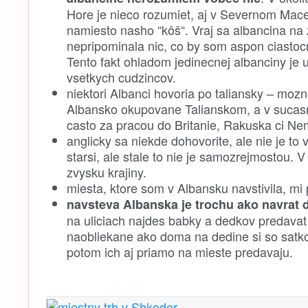
Hore je nieco rozumiet, aj v Severnom Mace
namiesto nasho “kôš“. Vraj sa albancina na
nepripominala nic, co by som aspon ciasto
Tento fakt ohladom jedinecnej albanciny je
vsetkych cudzincov.
niektori Albanci hovoria po taliansky – mozn
Albansko okupovane Talianskom, a v sucasno
casto za pracou do Britanie, Rakuska ci Nem
anglicky sa niekde dohovorite, ale nie je to
starsi, ale stale to nie je samozrejmostou.
zvysku krajiny.
miesta, ktore som v Albansku navstivila, mi 
navsteva Albanska je trochu ako navrat 
na uliciach najdes babky a dedkov predavat
naobliekane ako doma na dedine si so satkou
potom ich aj priamo na mieste predavaju.