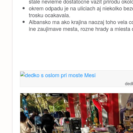
stale nevieme dostatocne vazit prirodu okolo
okrem odpadu je na uliciach aj niekolko b
trosku ocakavala.
Albansko ma ako krajina naozaj toho vela co 
ine zaujimave mesta, rozne hrady a miesta d
dedk