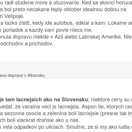
 radi studene more a otuzovanie. Ked sa skonci horuca
a bol preto necakane teply oktober idealnou dobou na
i Velipoje.
a tazko zistit, kedy ide autobus, odkial a kam. Lokalne 
 poriadok a kazdy vam povie nieco ine.
ula dopravu niekde v Azii alebo Latinskej Amerike. Nie 
i odchodov a prichodov.
aos doprava v Albansku
; niektore ceny su
 je tam lacnejsich ako na Slovensku
vedat, ze vacsina veci je lacnejsia. Aspon tie, ktorych c
a sezonne ovocie a zelenina boli lacnejsie (presne tak b
ch boli viackrat drahsie ako u nas.
is vela odpadkov po uliciach. Smutne, ze si my ako ludia 