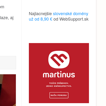
som
Najlacnejšie
slovenské domény
laze, aj
už od 8,90 €
od WebSupport.sk