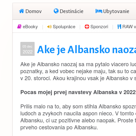
Domov
Destinácie
Ubytovanie
eBooky
Spolupráce
Sponzori
RAW v
05 dec
Ake je Albansko naoz
2022
Ake je Albansko naozaj sa ma pytalo viacero lud
poznatky, a ked vobec nejake maju, tak su to ca
v 20. storoci. Akou krajinou vsak je Albansko v
Pocas mojej prvej navstevy Albanska v 2022 
Prilis malo na to, aby som stihla Albansko spozn
ludoch a zvykoch naucila aspon nieco. V tomto c
Albansku, ci uz pozitivne alebo naopak. Proste
prveho cestovania po Albansku.