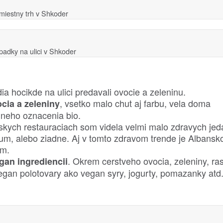
miestny trh v Shkoder
padky na ulici v Shkoder
ia hocikde na ulici predavali ovocie a zeleninu.
, vsetko malo chut aj farbu, vela doma
cia a zeleniny
alneho oznacenia bio.
nskych restauraciach som videla velmi malo zdravych jed
m, alebo ziadne. Aj v tomto zdravom trende je Albansk
am.
. Okrem cerstveho ovocia, zeleniny, ra
gan ingrediencii
vegan polotovary ako vegan syry, jogurty, pomazanky atd