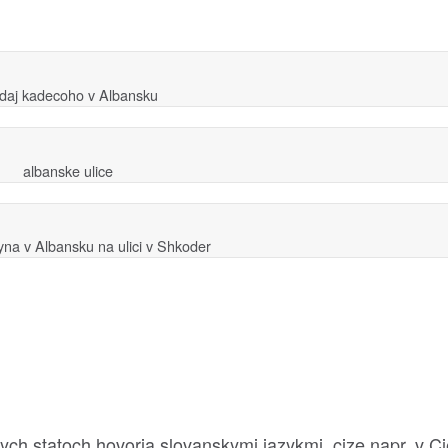
daj kadecoho v Albansku
albanske ulice
a v Albansku na ulici v Shkoder
itych statoch hovoria slovanskymi jazykmi, cize napr. v Ci