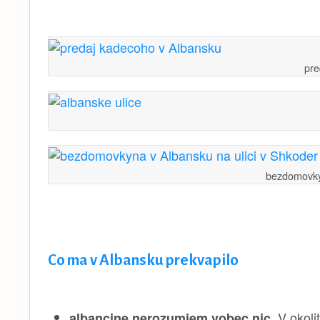
pre
bezdomovkyn
Co ma v Albansku prekvapilo
. V okol
albancine nerozumiem vobec nic