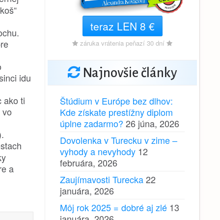
“koš“
teraz LEN 8 €
ochu.
pre
záruka vrátenia peňazí 30 dní
o
Najnovšie články
inci idu
 ako ti
Štúdium v Európe bez dlhov:
o vo
Kde získate prestížny diplom
úplne zadarmo?
26 júna, 2026
).
Dovolenka v Turecku v zime –
estach
vyhody a nevyhody
12
ky
februára, 2026
re a
Zaujímavosti Turecka
22
januára, 2026
Môj rok 2025 = dobré aj zlé
13
januára, 2026