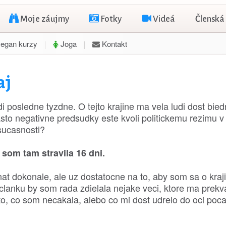
Moje záujmy
Fotky
Videá
Členská
egan kurzy
Joga
Kontakt
aj
i posledne tyzdne. O tejto krajine ma vela ludi dost bie
sto negativne predsudky este kvoli politickemu rezimu v 
 sucasnosti?
som tam stravila 16 dni.
at dokonale, ale uz dostatocne na to, aby som sa o kraji
lanku by som rada zdielala nejake veci, ktore ma prekva
 to, co som necakala, alebo co mi dost udrelo do oci poc