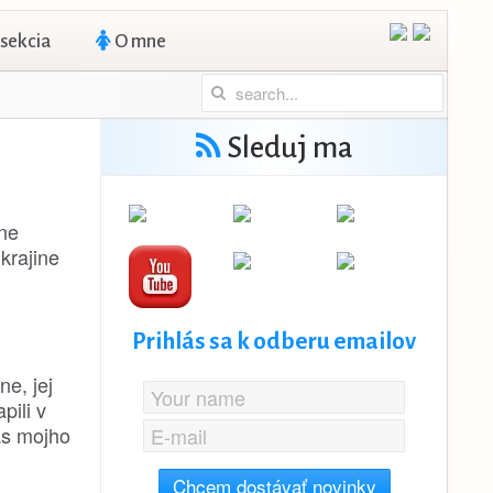
 sekcia
O mne
Sleduj ma
dne
krajine
Prihlás sa k odberu emailov
ne, jej
pili v
as mojho
Chcem dostávať novinky