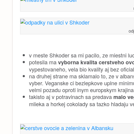
od
v meste Shkoder sa mi pacilo, ze miestni lud
potesila ma
vyborna kvalita cerstveho ovo
vypestovaneho, vela bio kvality aj bez ofici
na druhej strane ma sklamalo to, ze v alba
vyber. Veganske ci bezlepkove uplne minimu
velmi pozadu oproti inym europskym krajin
takisto aj v potravinach sa predava
malo ve
mlieka a horkej cokolady sa tazko hladaju 