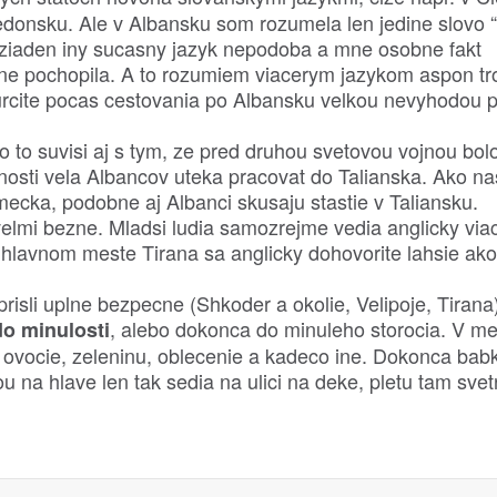
donsku. Ale v Albansku som rozumela len jedine slovo 
 ziaden iny sucasny jazyk nepodoba a mne osobne fakt
cne pochopila. A to rozumiem viacerym jazykom aspon tr
 urcite pocas cestovania po Albansku velkou nevyhodou 
o to suvisi aj s tym, ze pred druhou svetovou vojnou bol
sti vela Albancov uteka pracovat do Talianska. Ako nas
ecka, podobne aj Albanci skusaju stastie v Taliansku.
 velmi bezne. Mladsi ludia samozrejme vedia anglicky viac
 V hlavnom meste Tirana sa anglicky dohovorite lahsie ak
prisli uplne bezpecne (Shkoder a okolie, Velipoje, Tirana
, alebo dokonca do minuleho storocia. V m
do minulosti
 ovocie, zeleninu, oblecenie a kadeco ine. Dokonca bab
 na hlave len tak sedia na ulici na deke, pletu tam svet