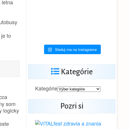
 letna
autobusy
je to
Sleduj ma na Instagrame
Kategórie
Kategórie
 cca
eny som
Pozri si
y logicky
este