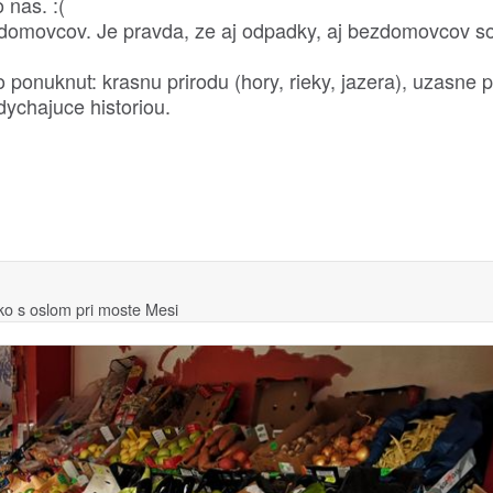
 nas. :(
ezdomovcov. Je pravda, ze aj odpadky, aj bezdomovcov 
ponuknut: krasnu prirodu (hory, rieky, jazera), uzasne p
ychajuce historiou.
o s oslom pri moste Mesi