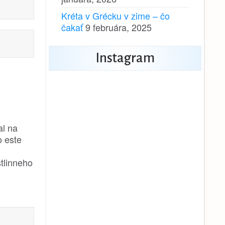
Kréta v Grécku v zime – čo
čakať
9 februára, 2025
Instagram
al na
o este
stlinneho
.