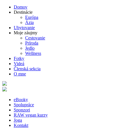
Domov
Destinácie
Európa
Ázia
Ubytovanie
Moje záujmy
Cestovanie
Príroda
Jedlo
Wellness
Fotky
Videá
Členská sekcia
O mne
eBooky
Spolupráce
Sponzori
RAW vegan kurzy
Joga
Kontakt