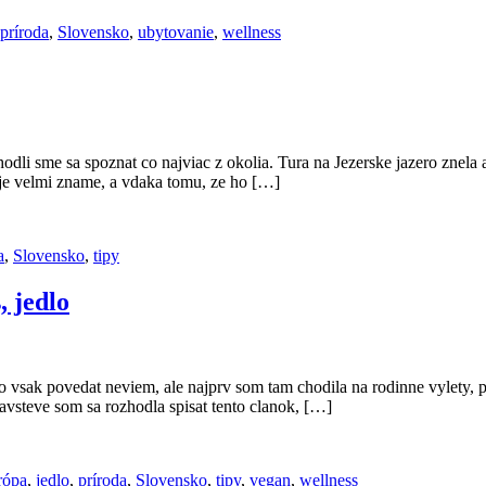
príroda
,
Slovensko
,
ubytovanie
,
wellness
dli sme sa spoznat co najviac z okolia. Tura na Jezerske jazero znela 
e je velmi zname, a vdaka tomu, ze ho […]
a
,
Slovensko
,
tipy
, jedlo
lo vsak povedat neviem, ale najprv som tam chodila na rodinne vylety, p
avsteve som sa rozhodla spisat tento clanok, […]
rópa
,
jedlo
,
príroda
,
Slovensko
,
tipy
,
vegan
,
wellness