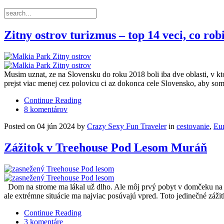
Zitny ostrov turizmus – top 14 veci, co rob
Musim uznat, ze na Slovensku do roku 2018 boli iba dve oblasti, v
prejst viac menej cez polovicu ci az dokonca cele Slovensko, aby som
Continue Reading
8 komentárov
Posted on 04 jún 2024 by
Crazy Sexy Fun Traveler
in
cestovanie
,
Eu
Zážitok v Treehouse Pod Lesom Muráň
Dom na strome ma lákal už dlho. Ale môj prvý pobyt v domčeku na s
ale extrémne situácie ma najviac posúvajú vpred. Toto jedinečné záž
Continue Reading
3 komentáre