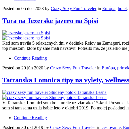
Posted on 05 dec 2023 by
Crazy Sexy Fun Traveler
in
Európa
,
hotel
,
Tura na Jezerske jazero na Spisi
Ked som travila 5 relaxacnych dni v dedinke Relov na Zamaguri, rozho
top miestom, ktore by sme mali navstivit. Potesilo ma, ze jazierko ni
Continue Reading
Posted on 29 jún 2020 by
Crazy Sexy Fun Traveler
in
Európa
,
prírod
Tatranska Lomnica tipy na vylety, wellness
V Tatranskej Lomnici som bola urcite uz viac ako 15-krat. Presne cis
som si tam sama uzila babie leto v oktobri 2019. Po mojej poslednej n
Continue Reading
Posted on 30 okt 2019 by
Crazy Sexy Fun Traveler
in
cestovanie
,
Eu