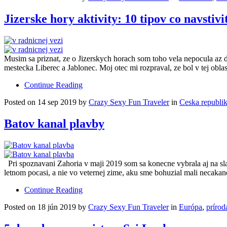
Jizerske hory aktivity: 10 tipov co navstivi
Musim sa priznat, ze o Jizerskych horach som toho vela nepocula az
mestecka Liberec a Jablonec. Moj otec mi rozpraval, ze bol v tej obla
Continue Reading
Posted on 14 sep 2019 by
Crazy Sexy Fun Traveler
in
Ceska republi
Batov kanal plavby
Pri spoznavani Zahoria v maji 2019 som sa konecne vybrala aj na slav
letnom pocasi, a nie vo veternej zime, aku sme bohuzial mali necaka
Continue Reading
Posted on 18 jún 2019 by
Crazy Sexy Fun Traveler
in
Európa
,
prírod