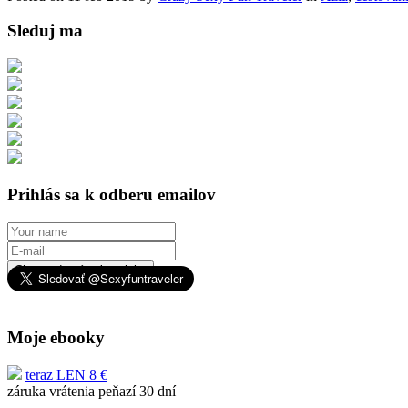
Sleduj ma
Prihlás sa k odberu emailov
Chcem dostávať novinky
Moje ebooky
teraz LEN 8 €
záruka vrátenia peňazí 30 dní