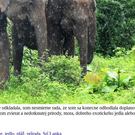
odkladala, som nesmierne rada, ze som sa konecne odhodlala doplanova
om zvierat a nedotknutej prirody, mora, dobreho exotickeho jedla aleb
ie
,
jedlo
,
pláž
,
príroda
,
Srí Lanka