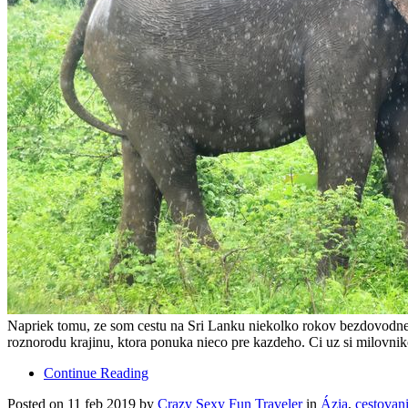
Napriek tomu, ze som cestu na Sri Lanku niekolko rokov bezdovodne 
roznorodu krajinu, ktora ponuka nieco pre kazdeho. Ci uz si milovnik
Continue Reading
Posted on 11 feb 2019 by
Crazy Sexy Fun Traveler
in
Ázia
,
cestovan