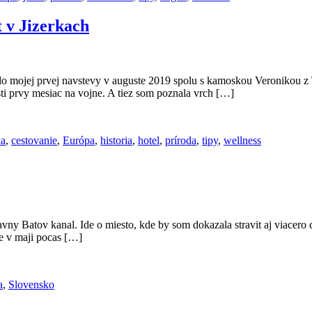
t v Jizerkach
 do mojej prvej navstevy v auguste 2019 spolu s kamoskou Veronikou z
sti prvy mesiac na vojne. A tiez som poznala vrch […]
ka
,
cestovanie
,
Európa
,
historia
,
hotel
,
príroda
,
tipy
,
wellness
ny Batov kanal. Ide o miesto, kde by som dokazala stravit aj viacero d
ne v maji pocas […]
a
,
Slovensko