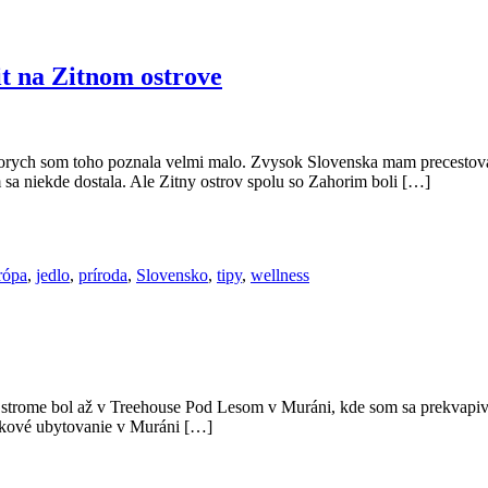
it na Zitnom ostrove
 ktorych som toho poznala velmi malo. Zvysok Slovenska mam precest
 sa niekde dostala. Ale Zitny ostrov spolu so Zahorim boli […]
rópa
,
jedlo
,
príroda
,
Slovensko
,
tipy
,
wellness
trome bol až v Treehouse Pod Lesom v Muráni, kde som sa prekvapivo 
itkové ubytovanie v Muráni […]