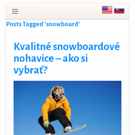
Posts Tagged ‘snowboard’
Kvalitné snowboardové
nohavice – ako si
vybrať?