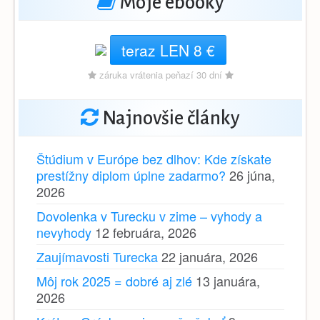
Moje ebooky
teraz LEN 8 €
záruka vrátenia peňazí 30 dní
Najnovšie články
Štúdium v Európe bez dlhov: Kde získate
prestížny diplom úplne zadarmo?
26 júna,
2026
Dovolenka v Turecku v zime – vyhody a
nevyhody
12 februára, 2026
Zaujímavosti Turecka
22 januára, 2026
Môj rok 2025 = dobré aj zlé
13 januára,
2026