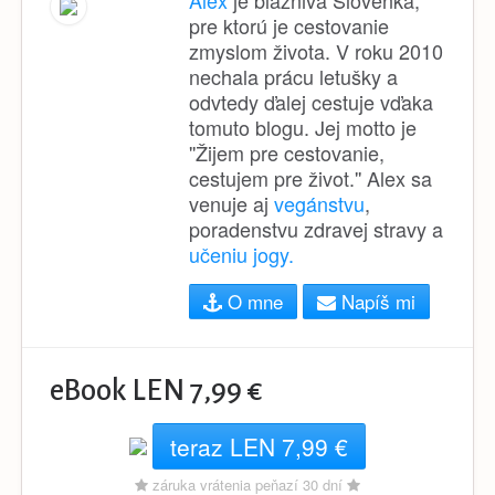
pre ktorú je cestovanie
zmyslom života. V roku 2010
nechala prácu letušky a
odvtedy ďalej cestuje vďaka
tomuto blogu. Jej motto je
''Žijem pre cestovanie,
cestujem pre život.'' Alex sa
venuje aj
vegánstvu
,
poradenstvu zdravej stravy a
učeniu jogy.
O mne
Napíš mi
eBook LEN 7,99 €
teraz LEN 7,99 €
záruka vrátenia peňazí 30 dní