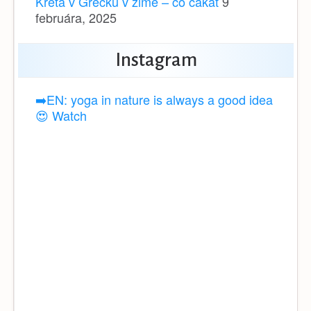
Kréta v Grécku v zime – čo čakať
9
februára, 2025
Instagram
➡️EN: yoga in nature is always a good idea
😍 Watch