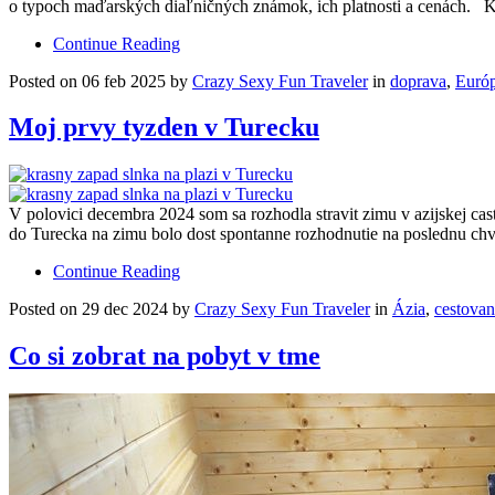
o typoch maďarských diaľničných známok, ich platnosti a cenách. Kt
Continue Reading
Posted on 06 feb 2025 by
Crazy Sexy Fun Traveler
in
doprava
,
Euró
Moj prvy tyzden v Turecku
V polovici decembra 2024 som sa rozhodla stravit zimu v azijskej cas
do Turecka na zimu bolo dost spontanne rozhodnutie na poslednu chv
Continue Reading
Posted on 29 dec 2024 by
Crazy Sexy Fun Traveler
in
Ázia
,
cestovan
Co si zobrat na pobyt v tme