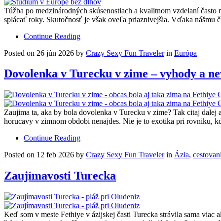
Túžba po medzinárodných skúsenostiach a kvalitnom vzdelaní často n
splácať roky. Skutočnosť je však oveľa priaznivejšia. Vďaka nášmu 
Continue Reading
Posted on 26 jún 2026 by
Crazy Sexy Fun Traveler
in
Európa
Dovolenka v Turecku v zime – vyhody a n
Zaujima ta, aka by bola dovolenka v Turecku v zime? Tak citaj dalej
horucavy v zimnom obdobi nenajdes. Nie je to exotika pri rovniku, kd
Continue Reading
Posted on 12 feb 2026 by
Crazy Sexy Fun Traveler
in
Ázia
,
cestovan
Zaujímavosti Turecka
Keď som v meste Fethiye v ázijskej časti Turecka strávila sama viac 