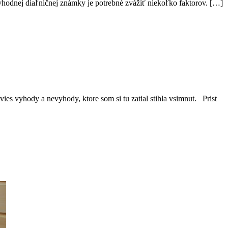
hodnej diaľničnej známky je potrebné zvážiť niekoľko faktorov. […]
ies vyhody a nevyhody, ktore som si tu zatial stihla vsimnut. Prist