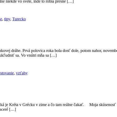
ne niekde vo svete, inde to robia presne […]
ie
,
tipy
,
Turecko
kovej dráhe. Prvá polovica roka bola dosť dole, potom nahor, novembe
 ukľudniť sa. Vo vnútri mňa sa […]
estovanie
,
vzťahy
 aká je Kréta v Grécku v zime a čo tam reálne čakať. Moja skúsenosť
iaceré […]