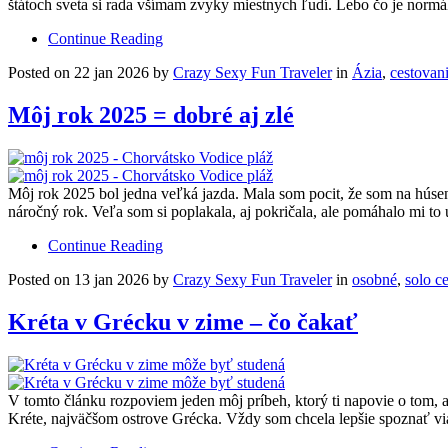
štátoch sveta si rada všímam zvyky miestnych ľudí. Lebo čo je normál
Continue Reading
Posted on 22 jan 2026 by
Crazy Sexy Fun Traveler
in
Ázia
,
cestovan
Môj rok 2025 = dobré aj zlé
Môj rok 2025 bol jedna veľká jazda. Mala som pocit, že som na húsen
náročný rok. Veľa som si poplakala, aj pokričala, ale pomáhalo mi to
Continue Reading
Posted on 13 jan 2026 by
Crazy Sexy Fun Traveler
in
osobné
,
solo c
Kréta v Grécku v zime – čo čakať
V tomto článku rozpoviem jeden môj príbeh, ktorý ti napovie o tom,
Kréte, najväčšom ostrove Grécka. Vždy som chcela lepšie spoznať v