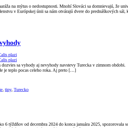
aráža na mýtus o nedostupnosti. Mnohí Slováci sa domnievajú, že univ
členstvu v Európskej únii sa nám otvárajú dvere do prednáškových sál
evyhody
 a dozvies sa vyhody aj nevyhody navstevy Turecka v zimnom obdobi. P
e je teplo pocas celeho roka. Aj preto […]
ie
,
tipy
,
Turecko
ako 6 týždňov od decembra 2024 do konca januára 2025, spozorovala som 