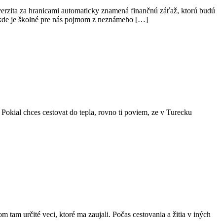
erzita za hranicami automaticky znamená finančnú záťaž, ktorú budú
, kde je školné pre nás pojmom z neznámeho […]
okial chces cestovat do tepla, rovno ti poviem, ze v Turecku
tam určité veci, ktoré ma zaujali. Počas cestovania a žitia v iných