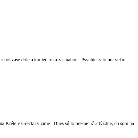
r bol zase dole a koniec roka zas nahor. Psychicky to bol veľmi
 na Kréte v Grécku v zime Dnes sú to presne už 2 týždne, čo som na