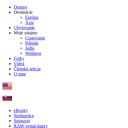
Domov
Destinácie
Európa
Ázia
Ubytovanie
Moje záujmy
Cestovanie
Príroda
Jedlo
Wellness
Fotky
Videá
Členská sekcia
O mne
eBooky
Spolupráce
Sponzori
RAW vegan kurzy