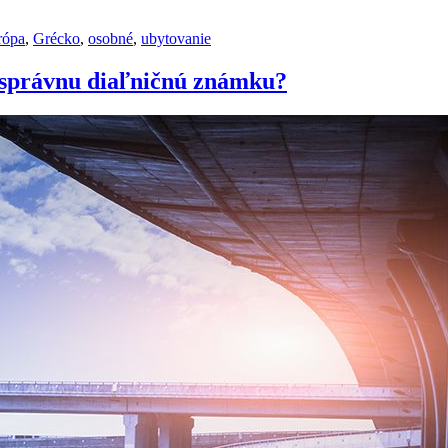
rópa
,
Grécko
,
osobné
,
ubytovanie
správnu diaľničnú známku?