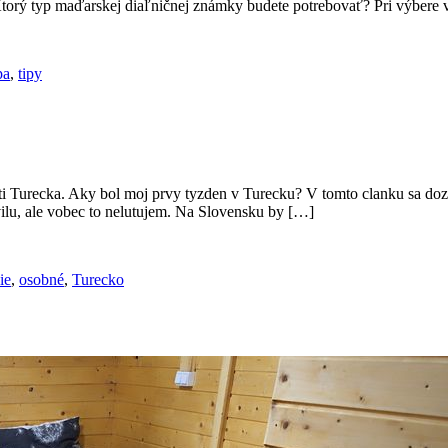
orý typ maďarskej diaľničnej známky budete potrebovať? Pri výbere v
pa
,
tipy
ti Turecka. Aky bol moj prvy tyzden v Turecku? V tomto clanku sa dozv
ilu, ale vobec to nelutujem. Na Slovensku by […]
ie
,
osobné
,
Turecko