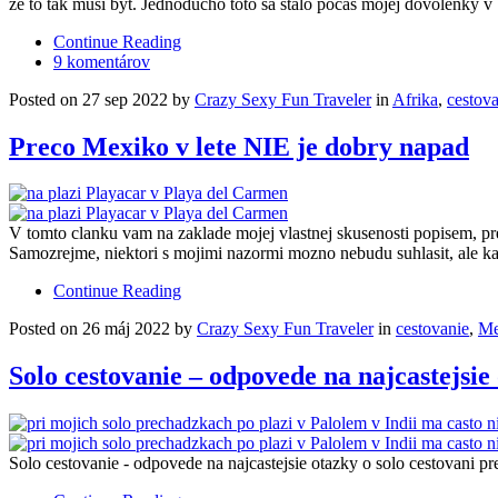
ze to tak musi byt. Jednoducho toto sa stalo pocas mojej dovolenk
Continue Reading
9 komentárov
Posted on 27 sep 2022 by
Crazy Sexy Fun Traveler
in
Afrika
,
cestov
Preco Mexiko v lete NIE je dobry napad
V tomto clanku vam na zaklade mojej vlastnej skusenosti popisem, pr
Samozrejme, niektori s mojimi nazormi mozno nebudu suhlasit, ale k
Continue Reading
Posted on 26 máj 2022 by
Crazy Sexy Fun Traveler
in
cestovanie
,
Me
Solo cestovanie – odpovede na najcastejsie 
Solo cestovanie - odpovede na najcastejsie otazky o solo cestovani pr