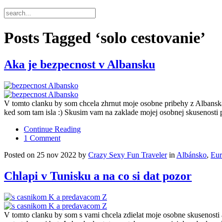
Posts Tagged ‘solo cestovanie’
Aka je bezpecnost v Albansku
V tomto clanku by som chcela zhrnut moje osobne pribehy z Albanska,
ked som tam isla :) Skusim vam na zaklade mojej osobnej skusenosti pr
Continue Reading
1 Comment
Posted on 25 nov 2022 by
Crazy Sexy Fun Traveler
in
Albánsko
,
Eur
Chlapi v Tunisku a na co si dat pozor
V tomto clanku by som s vami chcela zdielat moje osobne skusenosti a