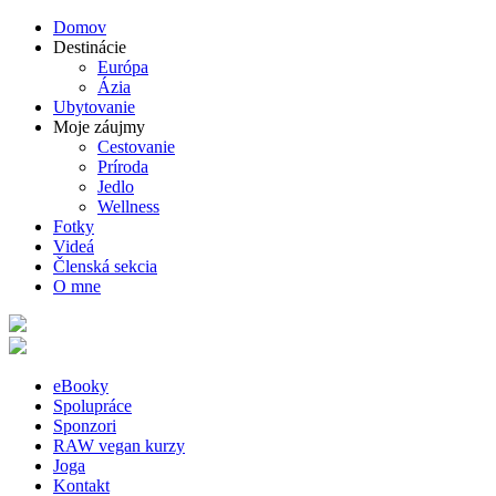
Domov
Destinácie
Európa
Ázia
Ubytovanie
Moje záujmy
Cestovanie
Príroda
Jedlo
Wellness
Fotky
Videá
Členská sekcia
O mne
eBooky
Spolupráce
Sponzori
RAW vegan kurzy
Joga
Kontakt