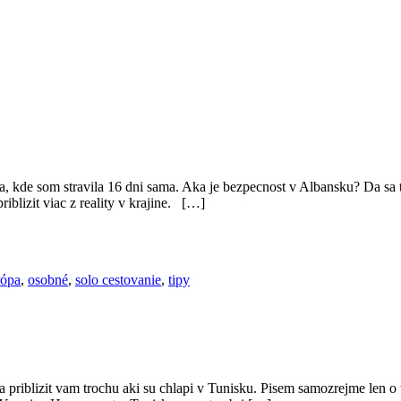
 kde som stravila 16 dni sama. Aka je bezpecnost v Albansku? Da sa ta
iblizit viac z reality v krajine. […]
ópa
,
osobné
,
solo cestovanie
,
tipy
 priblizit vam trochu aki su chlapi v Tunisku. Pisem samozrejme len o 