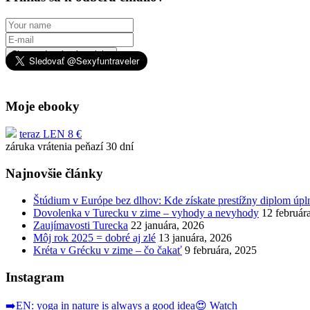
Chcem dostávať novinky
Moje ebooky
teraz LEN 8 €
záruka vrátenia peňazí 30 dní
Najnovšie články
Štúdium v Európe bez dlhov: Kde získate prestížny diplom úp
Dovolenka v Turecku v zime – vyhody a nevyhody
12 február
Zaujímavosti Turecka
22 januára, 2026
Môj rok 2025 = dobré aj zlé
13 januára, 2026
Kréta v Grécku v zime – čo čakať
9 februára, 2025
Instagram
➡️EN: yoga in nature is always a good idea😍 Watch