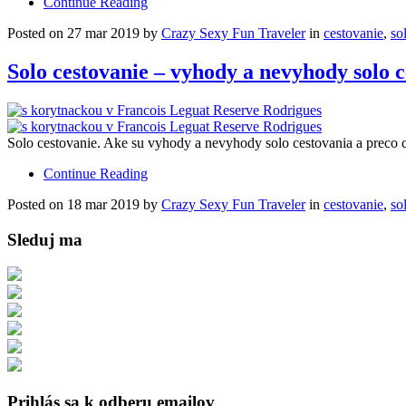
Continue Reading
Posted on 27 mar 2019 by
Crazy Sexy Fun Traveler
in
cestovanie
,
so
Solo cestovanie – vyhody a nevyhody solo 
Solo cestovanie. Ake su vyhody a nevyhody solo cestovania a preco
Continue Reading
Posted on 18 mar 2019 by
Crazy Sexy Fun Traveler
in
cestovanie
,
so
Sleduj ma
Prihlás sa k odberu emailov