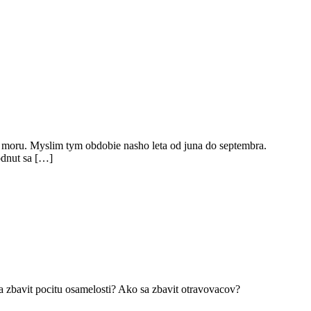
k moru. Myslim tym obdobie nasho leta od juna do septembra.
odnut sa […]
sa zbavit pocitu osamelosti? Ako sa zbavit otravovacov?