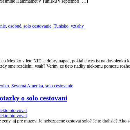
y v Yasmine Hammamet v Tunisku v septembri […]
anie
,
osobné
,
solo cestovanie
,
Tunisko
,
vzťahy
eco Mexiko v lete NIE je dobry napad, pokial chces ist na dovolenku 
azdy sme rozdielni, vsak? Verim, ze tieto riadky niekomu pomozu rozh
xiko
,
Severná Amerika
,
solo cestovanie
otazky o solo cestovani
e zeny, aj pre muzov. Je nebezpecne cestovat solo? Je to drahsie? Ako 