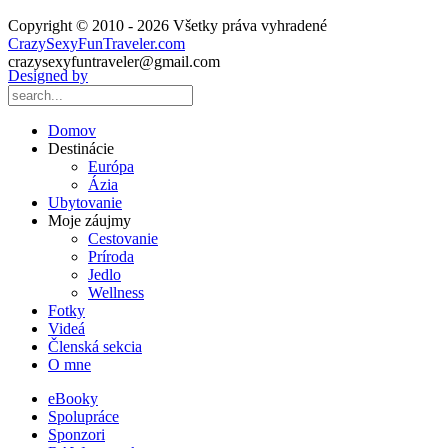
Copyright © 2010 - 2026 Všetky práva vyhradené
CrazySexyFunTraveler.com
crazysexyfuntraveler@gmail.com
Designed by
Domov
Destinácie
Európa
Ázia
Ubytovanie
Moje záujmy
Cestovanie
Príroda
Jedlo
Wellness
Fotky
Videá
Členská sekcia
O mne
eBooky
Spolupráce
Sponzori