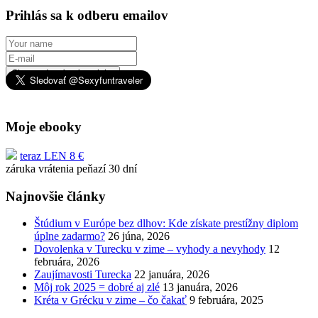
Prihlás sa k odberu emailov
Chcem dostávať novinky
Moje ebooky
teraz LEN 8 €
záruka vrátenia peňazí 30 dní
Najnovšie články
Štúdium v Európe bez dlhov: Kde získate prestížny diplom
úplne zadarmo?
26 júna, 2026
Dovolenka v Turecku v zime – vyhody a nevyhody
12
februára, 2026
Zaujímavosti Turecka
22 januára, 2026
Môj rok 2025 = dobré aj zlé
13 januára, 2026
Kréta v Grécku v zime – čo čakať
9 februára, 2025