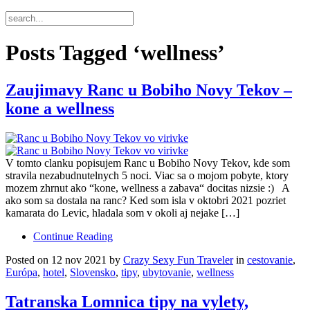
Posts Tagged ‘wellness’
Zaujimavy Ranc u Bobiho Novy Tekov –
kone a wellness
V tomto clanku popisujem Ranc u Bobiho Novy Tekov, kde som
stravila nezabudnutelnych 5 noci. Viac sa o mojom pobyte, ktory
mozem zhrnut ako “kone, wellness a zabava“ docitas nizsie :) A
ako som sa dostala na ranc? Ked som isla v oktobri 2021 pozriet
kamarata do Levic, hladala som v okoli aj nejake […]
Continue Reading
Posted on 12 nov 2021 by
Crazy Sexy Fun Traveler
in
cestovanie
,
Európa
,
hotel
,
Slovensko
,
tipy
,
ubytovanie
,
wellness
Tatranska Lomnica tipy na vylety,