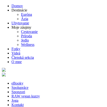
Domov
Destinácie
Európa
Ázia
Ubytovanie
Moje záujmy
Cestovanie
Príroda
Jedlo
Wellness
Fotky
Videá
Členská sekcia
O mne
eBooky
Spolupráce
Sponzori
RAW vegan kurzy
Joga
Kontakt