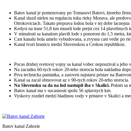
Batov kanal je pomenovany po Tomasovi Batovi, ktoreho firmu 
Kanal sluzil nielen na regulaciu toku rieky Morava, ale predovs
Otrokoviciach. Takato preprava lodou bola v tej dobe lacnejsia
Kedysi na trase 51,8 km museli lode prejst cez 14 plavebnych 
V minulosti sa kanalom plavili lode s ponorom do 1,5 metra, kt
Cast kanalu bola umelo vybudovana, a zvysna cast vedie po ri
Kanal tvori hranicu medzi Slovenskou a Ceskou republikou.
Pocas druhej svetovej vojny sa kanal vobec nepouzival a jeho
Na zaciatku 60-tych rokov 20-teho storocia bola nakladna dopr
Prva technicka pamiatka, a zaroven najstarsi pristav na Batovom 
Kanal sa zacal obnovovat az v 90-tych rokov 20-teho storocia. 
Na Slovensku sa da na lod nastupit iba v Skalici.
Potom sa na
Batov kanal ma v sucasnosti spolu 56 splavnych km.
Vyskovy rozdiel medzi hladinou vody v pristave v Skalici a m
Batov kanal Zahorie