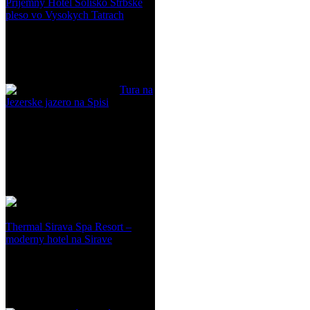
Prijemny Hotel Solisko Strbske
pleso vo Vysokych Tatrach
Tura na
Jezerske jazero na Spisi
Thermal Sirava Spa Resort –
moderny hotel na Sirave