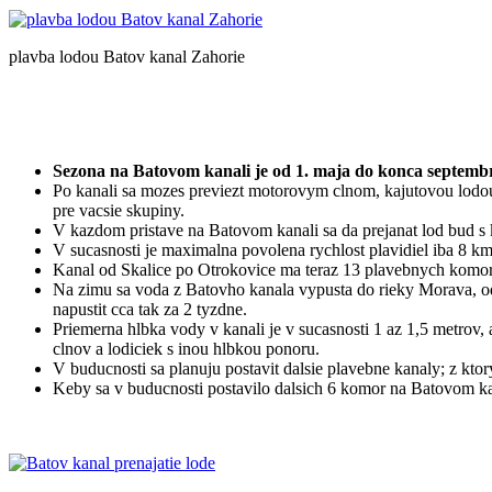
plavba lodou Batov kanal Zahorie
Sezona na Batovom kanali je od 1. maja do konca septemb
Po kanali sa mozes previezt motorovym clnom, kajutovou lodou
pre vacsie skupiny.
V kazdom pristave na Batovom kanali sa da prejanat lod bud s k
V sucasnosti je maximalna povolena rychlost plavidiel iba 8 km
Kanal od Skalice po Otrokovice ma teraz 13 plavebnych komor
Na zimu sa voda z Batovho kanala vypusta do rieky Morava, odk
napustit cca tak za 2 tyzdne.
Priemerna hlbka vody v kanali je v sucasnosti 1 az 1,5 metrov, 
clnov a lodiciek s inou hlbkou ponoru.
V buducnosti sa planuju postavit dalsie plavebne kanaly; z ktor
Keby sa v buducnosti postavilo dalsich 6 komor na Batovom ka