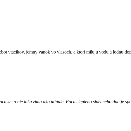
ebot vtacikov, jemny vanok vo vlasoch, a ktori miluju vodu a lodnu dopr
ocasie, a nie taka zima ako minule. Pocas tepleho slnecneho dna je sp