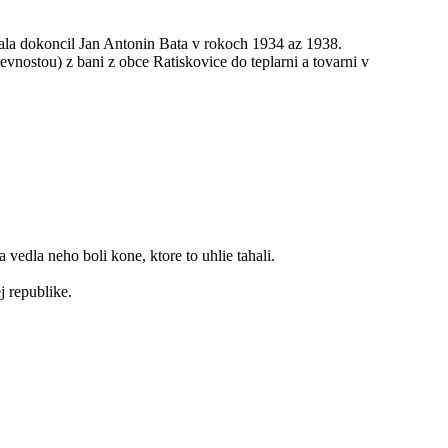
ala dokoncil Jan Antonin Bata v rokoch 1934 az 1938.
evnostou) z bani z obce Ratiskovice do teplarni a tovarni v
 vedla neho boli kone, ktore to uhlie tahali.
j republike.