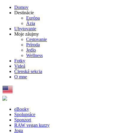
Domov
Destinácie
Európa
Ázia
Ubytovanie
Moje záujmy
Cestovanie
Príroda
Jedlo
Wellness
Fotky
Videá
Členská sekcia
O mne
eBooky
Spolupráce
Sponzori
RAW vegan kurzy
Joga