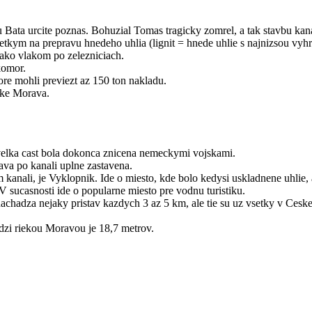
Bata urcite poznas. Bohuzial Tomas tragicky zomrel, a tak stavbu kan
etkym na prepravu hnedeho uhlia (lignit = hnede uhlie s najnizsou vyhr
 ako vlakom po zelezniciach.
komor.
ore mohli previezt az 150 ton nakladu.
eke Morava.
 velka cast bola dokonca znicena nemeckymi vojskami.
ava po kanali uplne zastavena.
kanali, je Vyklopnik. Ide o miesto, kde bolo kedysi uskladnene uhlie, a
V sucasnosti ide o popularne miesto pre vodnu turistiku.
chadza nejaky pristav kazdych 3 az 5 km, ale tie su uz vsetky v Ceske
edzi riekou Moravou je 18,7 metrov.