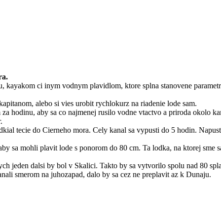
ra.
, kayakom ci inym vodnym plavidlom, ktore splna stanovene parametre 
apitanom, alebo si vies urobit rychlokurz na riadenie lode sam.
 za hodinu, aby sa co najmenej rusilo vodne vtactvo a priroda okolo ka
.
ial tecie do Cierneho mora. Cely kanal sa vypusti do 5 hodin. Napusti
aby sa mohli plavit lode s ponorom do 80 cm. Ta lodka, na ktorej sme sa
ych jeden dalsi by bol v Skalici. Takto by sa vytvorilo spolu nad 80 sp
nali smerom na juhozapad, dalo by sa cez ne preplavit az k Dunaju.