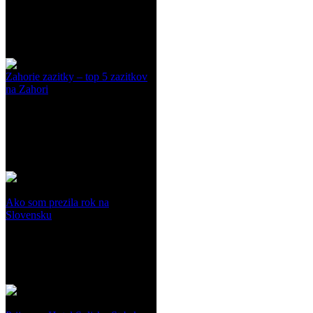
Zahorie zazitky – top 5 zazitkov
na Zahori
Ako som prezila rok na
Slovensku