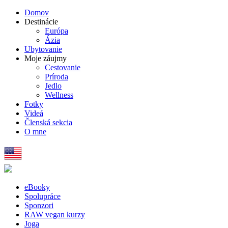
Domov
Destinácie
Európa
Ázia
Ubytovanie
Moje záujmy
Cestovanie
Príroda
Jedlo
Wellness
Fotky
Videá
Členská sekcia
O mne
eBooky
Spolupráce
Sponzori
RAW vegan kurzy
Joga