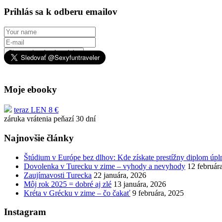
Prihlás sa k odberu emailov
Chcem dostávať novinky
Moje ebooky
teraz LEN 8 €
záruka vrátenia peňazí 30 dní
Najnovšie články
Štúdium v Európe bez dlhov: Kde získate prestížny diplom úp
Dovolenka v Turecku v zime – vyhody a nevyhody
12 február
Zaujímavosti Turecka
22 januára, 2026
Môj rok 2025 = dobré aj zlé
13 januára, 2026
Kréta v Grécku v zime – čo čakať
9 februára, 2025
Instagram