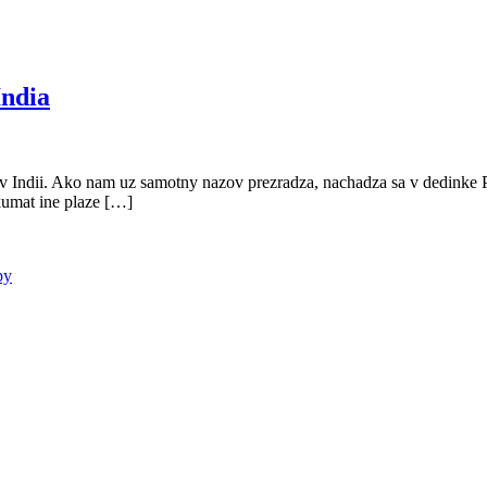
India
a v Indii. Ako nam uz samotny nazov prezradza, nachadza sa v dedinke Pa
skumat ine plaze […]
py