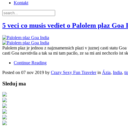
Kontakt
5 veci co musis vediet o Palolem plaz Goa 
Palolem plaz je jednou z najznamensich plazi v juznej casti statu Go
casti Goa navstivila a tak sa mi tam pacilo, ze sa mi ani nechcelo ist 
Continue Reading
Posted on 07 nov 2019 by
Crazy Sexy Fun Traveler
in
Ázia
,
India
,
ti
Sleduj ma