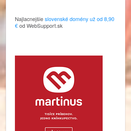
Najlacnejšie
slovenské domény už od 8,90
€
od WebSupport.sk