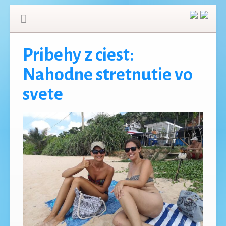
Pribehy z ciest:
Nahodne stretnutie vo
svete