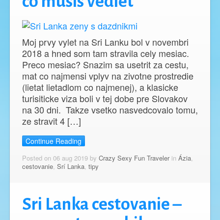
co musis vediet
Moj prvy vylet na Sri Lanku bol v novembri
2018 a hned som tam stravila cely mesiac.
Preco mesiac? Snazim sa usetrit za cestu,
mat co najmensi vplyv na zivotne prostredie
(lietat lietadlom co najmenej), a klasicke
turisiticke viza boli v tej dobe pre Slovakov
na 30 dni. Takze vsetko nasvedcovalo tomu,
ze stravit 4 […]
Continue Reading
Posted on 06 aug 2019 by
Crazy Sexy Fun Traveler
in
Ázia
,
cestovanie
,
Srí Lanka
,
tipy
Sri Lanka cestovanie –