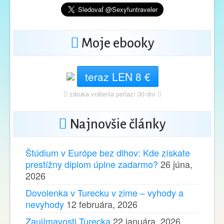
Moje ebooky
teraz LEN 8 €
záruka vrátenia peňazí 30 dní
Najnovšie články
Štúdium v Európe bez dlhov: Kde získate
prestížny diplom úplne zadarmo?
26 júna,
2026
Dovolenka v Turecku v zime – vyhody a
nevyhody
12 februára, 2026
Zaujímavosti Turecka
22 januára, 2026