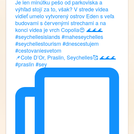
📌Cote D’Or, Praslin, Seychelles🥰 🌊🌊🌊
#praslin #sey