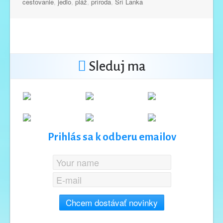
cestovanie
,
jedlo
,
pláž
,
príroda
,
Srí Lanka
Sleduj ma
Prihlás sa k odberu emailov
Chcem dostávať novinky