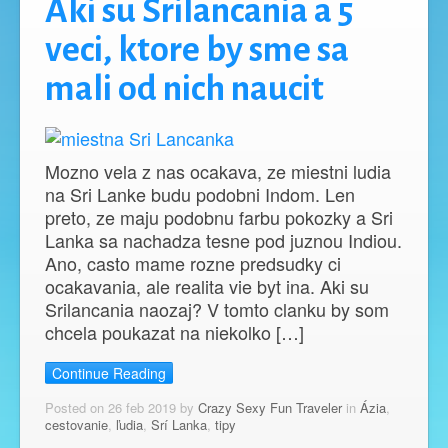
Aki su Srilancania a 5
veci, ktore by sme sa
mali od nich naucit
Mozno vela z nas ocakava, ze miestni ludia
na Sri Lanke budu podobni Indom. Len
preto, ze maju podobnu farbu pokozky a Sri
Lanka sa nachadza tesne pod juznou Indiou.
Ano, casto mame rozne predsudky ci
ocakavania, ale realita vie byt ina. Aki su
Srilancania naozaj? V tomto clanku by som
chcela poukazat na niekolko […]
Continue Reading
Posted on 26 feb 2019 by
Crazy Sexy Fun Traveler
in
Ázia
,
cestovanie
,
ľudia
,
Srí Lanka
,
tipy