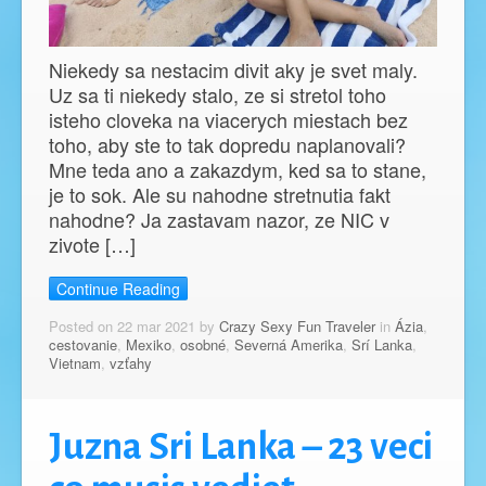
Niekedy sa nestacim divit aky je svet maly.
Uz sa ti niekedy stalo, ze si stretol toho
isteho cloveka na viacerych miestach bez
toho, aby ste to tak dopredu naplanovali?
Mne teda ano a zakazdym, ked sa to stane,
je to sok. Ale su nahodne stretnutia fakt
nahodne? Ja zastavam nazor, ze NIC v
zivote […]
Continue Reading
Posted on 22 mar 2021 by
Crazy Sexy Fun Traveler
in
Ázia
,
cestovanie
,
Mexiko
,
osobné
,
Severná Amerika
,
Srí Lanka
,
Vietnam
,
vzťahy
Juzna Sri Lanka – 23 veci