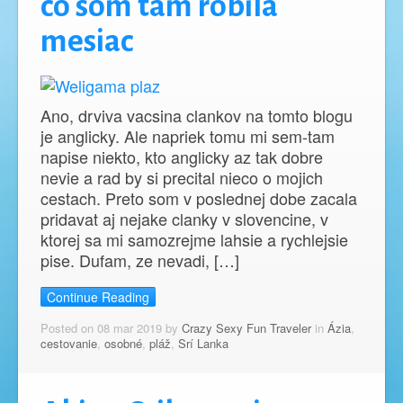
co som tam robila
mesiac
Ano, drviva vacsina clankov na tomto blogu
je anglicky. Ale napriek tomu mi sem-tam
napise niekto, kto anglicky az tak dobre
nevie a rad by si precital nieco o mojich
cestach. Preto som v poslednej dobe zacala
pridavat aj nejake clanky v slovencine, v
ktorej sa mi samozrejme lahsie a rychlejsie
pise. Dufam, ze nevadi, […]
Continue Reading
Posted on 08 mar 2019 by
Crazy Sexy Fun Traveler
in
Ázia
,
cestovanie
,
osobné
,
pláž
,
Srí Lanka