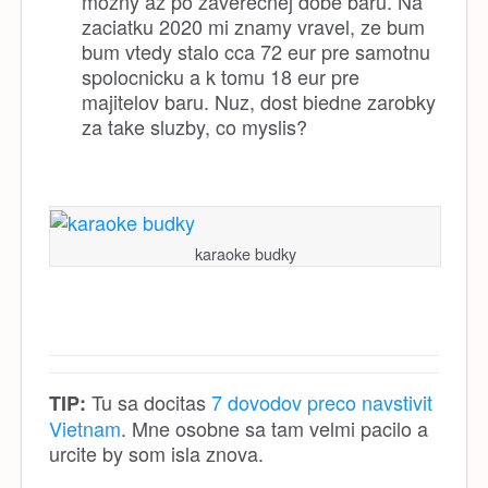
mozny az po zaverecnej dobe baru. Na
zaciatku 2020 mi znamy vravel, ze bum
bum vtedy stalo cca 72 eur pre samotnu
spolocnicku a k tomu 18 eur pre
majitelov baru. Nuz, dost biedne zarobky
za take sluzby, co myslis?
karaoke budky
Tu sa docitas
7 dovodov preco navstivit
TIP:
Vietnam
. Mne osobne sa tam velmi pacilo a
urcite by som isla znova.