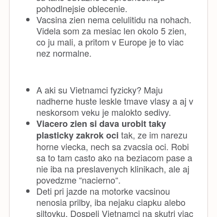
pohodlnejsie oblecenie.
Vacsina zien nema celulitidu na nohach.
Videla som za mesiac len okolo 5 zien,
co ju mali, a pritom v Europe je to viac
nez normalne.
A aki su Vietnamci fyzicky? Maju
nadherne huste leskle tmave vlasy a aj v
neskorsom veku je malokto sedivy.
Viacero zien si dava urobit taky
tak, ze im narezu
plasticky zakrok oci
horne viecka, nech sa zvacsia oci. Robi
sa to tam casto ako na beziacom pase a
nie iba na preslavenych klinikach, ale aj
povedzme “nacierno“.
Deti pri jazde na motorke vacsinou
nenosia prilby, iba nejaku ciapku alebo
siltovku. Dospeli Vietnamci na skutri viac