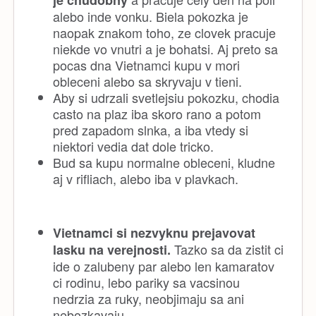
alebo inde vonku. Biela pokozka je
naopak znakom toho, ze clovek pracuje
niekde vo vnutri a je bohatsi. Aj preto sa
pocas dna Vietnamci kupu v mori
obleceni alebo sa skryvaju v tieni.
Aby si udrzali svetlejsiu pokozku, chodia
casto na plaz iba skoro rano a potom
pred zapadom slnka, a iba vtedy si
niektori vedia dat dole tricko.
Bud sa kupu normalne obleceni, kludne
aj v rifliach, alebo iba v plavkach.
Vietnamci si nezvyknu prejavovat
Tazko sa da zistit ci
lasku na verejnosti.
ide o zalubeny par alebo len kamaratov
ci rodinu, lebo pariky sa vacsinou
nedrzia za ruky, neobjimaju sa ani
nebozkavaju.