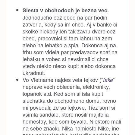
Siesta v obchodoch je bezna vec.
Jednoducho cez obed na par hodin
zatvoria, kedy sa im chce. Aj v banke ci
skolke niekedy len tak zavru dvere cez
obed, pracovnici si tam lahnu na zem
alebo na lehatko a spia. Dokonca aj na
trhu som videla par predavacov spat na
lehatku a vobec si nevsimali ci chce
vtedy niekto nieco kupit alebo dokonca
ukradnut.
Vo Vietname najdes vela fejkov (“
“
fake
neprave veci) oblecenia, elektroniky,
topanok atd. Ked som si isla kupit
sluchatka do obchodneho domu, rovno
mi povedali, ze su fejkove. Tiez som si
vsimla sandale, ktore nosili majitelia
homestay, kde som byvala. Niektore mali
na sebe znacku Nika namiesto Nike, ine
zase nakresleneho krokodila podobneho