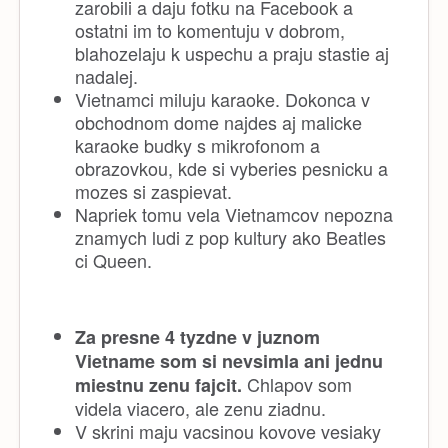
zarobili a daju fotku na Facebook a
ostatni im to komentuju v dobrom,
blahozelaju k uspechu a praju stastie aj
nadalej.
Vietnamci miluju karaoke. Dokonca v
obchodnom dome najdes aj malicke
karaoke budky s mikrofonom a
obrazovkou, kde si vyberies pesnicku a
mozes si zaspievat.
Napriek tomu vela Vietnamcov nepozna
znamych ludi z pop kultury ako Beatles
ci Queen.
Za presne 4 tyzdne v juznom
Vietname som si nevsimla ani jednu
Chlapov som
miestnu zenu fajcit.
videla viacero, ale zenu ziadnu.
V skrini maju vacsinou kovove vesiaky