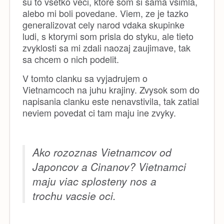
su to vsetko veci, ktore som si sama vsimla,
alebo mi boli povedane. Viem, ze je tazko
generalizovat cely narod vdaka skupinke
ludi, s ktorymi som prisla do styku, ale tieto
zvyklosti sa mi zdali naozaj zaujimave, tak
sa chcem o nich podelit.
V tomto clanku sa vyjadrujem o
Vietnamcoch na juhu krajiny. Zvysok som do
napisania clanku este nenavstivila, tak zatial
neviem povedat ci tam maju ine zvyky.
Ako rozoznas Vietnamcov od
Japoncov a Cinanov? Vietnamci
maju viac splosteny nos a
trochu vacsie oci.