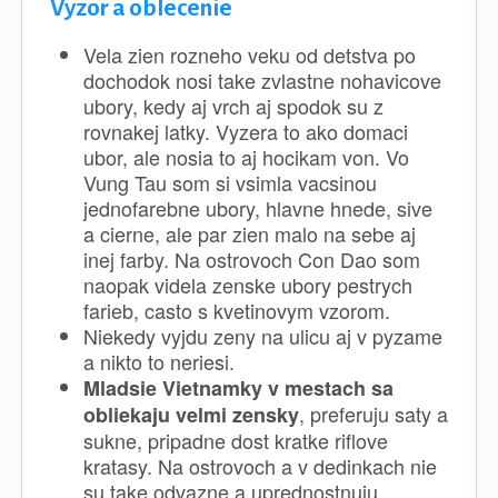
Vyzor a oblecenie
Vela zien rozneho veku od detstva po
dochodok nosi take zvlastne nohavicove
ubory, kedy aj vrch aj spodok su z
rovnakej latky. Vyzera to ako domaci
ubor, ale nosia to aj hocikam von. Vo
Vung Tau som si vsimla vacsinou
jednofarebne ubory, hlavne hnede, sive
a cierne, ale par zien malo na sebe aj
inej farby. Na ostrovoch Con Dao som
naopak videla zenske ubory pestrych
farieb, casto s kvetinovym vzorom.
Niekedy vyjdu zeny na ulicu aj v pyzame
a nikto to neriesi.
Mladsie Vietnamky v mestach sa
, preferuju saty a
obliekaju velmi zensky
sukne, pripadne dost kratke riflove
kratasy. Na ostrovoch a v dedinkach nie
su take odvazne a uprednostnuju