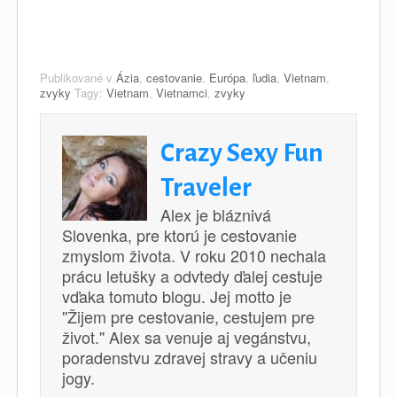
Publikované v
Ázia
,
cestovanie
,
Európa
,
ľudia
,
Vietnam
,
zvyky
Tagy:
Vietnam
,
Vietnamci
,
zvyky
Crazy Sexy Fun
Traveler
Alex je bláznivá
Slovenka, pre ktorú je cestovanie
zmyslom života. V roku 2010 nechala
prácu letušky a odvtedy ďalej cestuje
vďaka tomuto blogu. Jej motto je
''Žijem pre cestovanie, cestujem pre
život.'' Alex sa venuje aj vegánstvu,
poradenstvu zdravej stravy a učeniu
jogy.