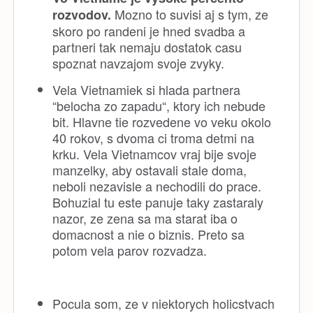
Mozno to suvisi aj s tym, ze
rozvodov.
skoro po randeni je hned svadba a
partneri tak nemaju dostatok casu
spoznat navzajom svoje zvyky.
Vela Vietnamiek si hlada partnera
“belocha zo zapadu“, ktory ich nebude
bit. Hlavne tie rozvedene vo veku okolo
40 rokov, s dvoma ci troma detmi na
krku. Vela Vietnamcov vraj bije svoje
manzelky, aby ostavali stale doma,
neboli nezavisle a nechodili do prace.
Bohuzial tu este panuje taky zastaraly
nazor, ze zena sa ma starat iba o
domacnost a nie o biznis. Preto sa
potom vela parov rozvadza.
Pocula som, ze v niektorych holicstvach