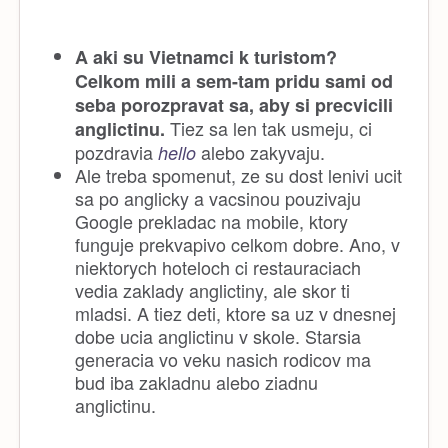
A aki su Vietnamci k turistom?
Celkom mili a sem-tam pridu sami od
seba porozpravat sa, aby si precvicili
Tiez sa len tak usmeju, ci
anglictinu.
pozdravia
alebo zakyvaju.
hello
Ale treba spomenut, ze su dost lenivi ucit
sa po anglicky a vacsinou pouzivaju
Google prekladac na mobile, ktory
funguje prekvapivo celkom dobre. Ano, v
niektorych hoteloch ci restauraciach
vedia zaklady anglictiny, ale skor ti
mladsi. A tiez deti, ktore sa uz v dnesnej
dobe ucia anglictinu v skole. Starsia
generacia vo veku nasich rodicov ma
bud iba zakladnu alebo ziadnu
anglictinu.