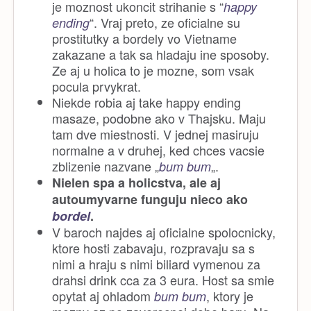
je moznost ukoncit strihanie s “
happy
“. Vraj preto, ze oficialne su
ending
prostitutky a bordely vo Vietname
zakazane a tak sa hladaju ine sposoby.
Ze aj u holica to je mozne, som vsak
pocula prvykrat.
Niekde robia aj take happy ending
masaze, podobne ako v Thajsku. Maju
tam dve miestnosti. V jednej masiruju
normalne a v druhej, ked chces vacsie
zblizenie nazvane „
„.
bum bum
Nielen spa a holicstva, ale aj
autoumyvarne funguju nieco ako
bordel
.
V baroch najdes aj oficialne spolocnicky,
ktore hosti zabavaju, rozpravaju sa s
nimi a hraju s nimi biliard vymenou za
drahsi drink cca za 3 eura. Host sa smie
opytat aj ohladom
, ktory je
bum bum