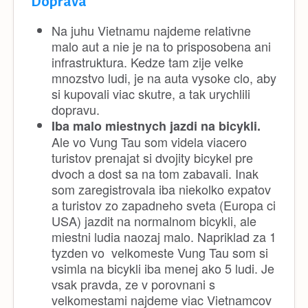
Doprava
Na juhu Vietnamu najdeme relativne
malo aut a nie je na to prisposobena ani
infrastruktura. Kedze tam zije velke
mnozstvo ludi, je na auta vysoke clo, aby
si kupovali viac skutre, a tak urychlili
dopravu.
Iba malo miestnych jazdi na bicykli.
Ale vo Vung Tau som videla viacero
turistov prenajat si dvojity bicykel pre
dvoch a dost sa na tom zabavali. Inak
som zaregistrovala iba niekolko expatov
a turistov zo zapadneho sveta (Europa ci
USA) jazdit na normalnom bicykli, ale
miestni ludia naozaj malo. Napriklad za 1
tyzden vo velkomeste Vung Tau som si
vsimla na bicykli iba menej ako 5 ludi. Je
vsak pravda, ze v porovnani s
velkomestami najdeme viac Vietnamcov