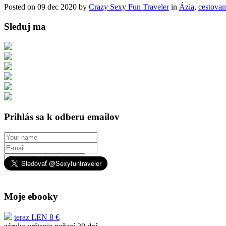
Posted on 09 dec 2020 by
Crazy Sexy Fun Traveler
in
Ázia
,
cestovan
Sleduj ma
Prihlás sa k odberu emailov
Chcem dostávať novinky
Moje ebooky
teraz LEN 8 €