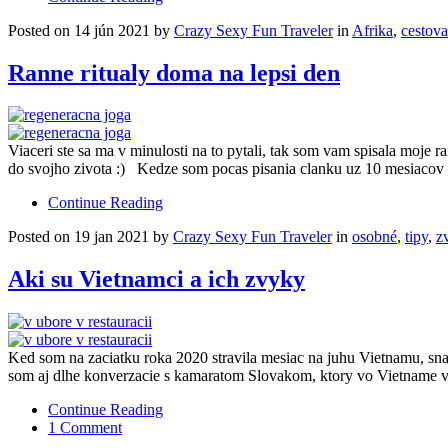
Posted on 14 jún 2021 by
Crazy Sexy Fun Traveler
in
Afrika
,
cestova
Ranne ritualy doma na lepsi den
Viaceri ste sa ma v minulosti na to pytali, tak som vam spisala moje 
do svojho zivota :) Kedze som pocas pisania clanku uz 10 mesiacov
Continue Reading
Posted on 19 jan 2021 by
Crazy Sexy Fun Traveler
in
osobné
,
tipy
,
z
Aki su Vietnamci a ich zvyky
Ked som na zaciatku roka 2020 stravila mesiac na juhu Vietnamu, snaz
som aj dlhe konverzacie s kamaratom Slovakom, ktory vo Vietname v
Continue Reading
1 Comment