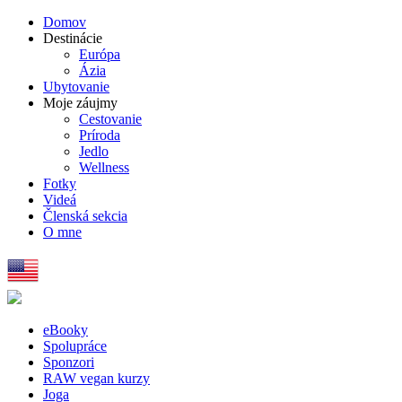
Domov
Destinácie
Európa
Ázia
Ubytovanie
Moje záujmy
Cestovanie
Príroda
Jedlo
Wellness
Fotky
Videá
Členská sekcia
O mne
eBooky
Spolupráce
Sponzori
RAW vegan kurzy
Joga