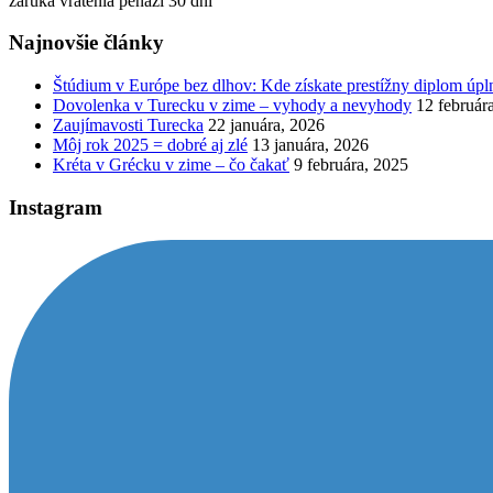
záruka vrátenia peňazí 30 dní
Najnovšie články
Štúdium v Európe bez dlhov: Kde získate prestížny diplom úp
Dovolenka v Turecku v zime – vyhody a nevyhody
12 február
Zaujímavosti Turecka
22 januára, 2026
Môj rok 2025 = dobré aj zlé
13 januára, 2026
Kréta v Grécku v zime – čo čakať
9 februára, 2025
Instagram