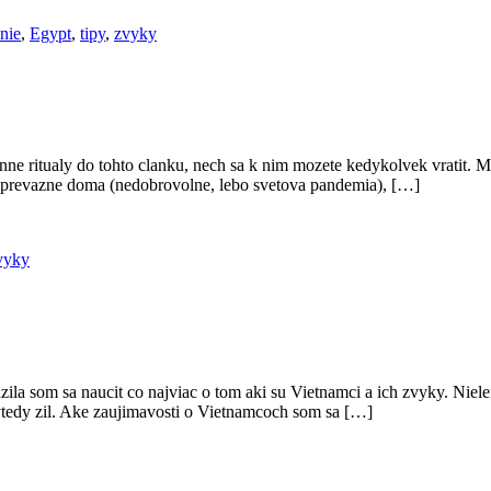
nie
,
Egypt
,
tipy
,
zvyky
ranne ritualy do tohto clanku, nech sa k nim mozete kedykolvek vratit. 
 prevazne doma (nedobrovolne, lebo svetova pandemia), […]
vyky
ila som sa naucit co najviac o tom aki su Vietnamci a ich zvyky. Nielen
tedy zil. Ake zaujimavosti o Vietnamcoch som sa […]