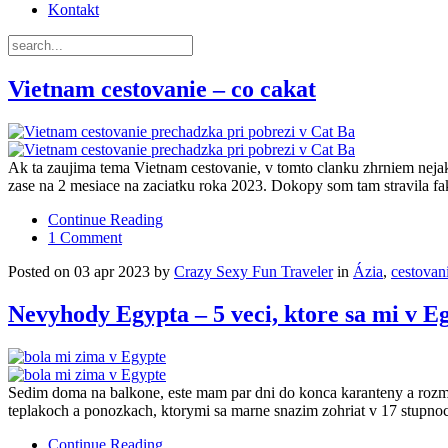
Kontakt
Vietnam cestovanie – co cakat
Ak ta zaujima tema Vietnam cestovanie, v tomto clanku zhrniem nejak
zase na 2 mesiace na zaciatku roka 2023. Dokopy som tam stravila f
Continue Reading
1 Comment
Posted on 03 apr 2023 by
Crazy Sexy Fun Traveler
in
Ázia
,
cestovan
Nevyhody Egypta – 5 veci, ktore sa mi v Eg
Sedim doma na balkone, este mam par dni do konca karanteny a rozmy
teplakoch a ponozkach, ktorymi sa marne snazim zohriat v 17 stupno
Continue Reading