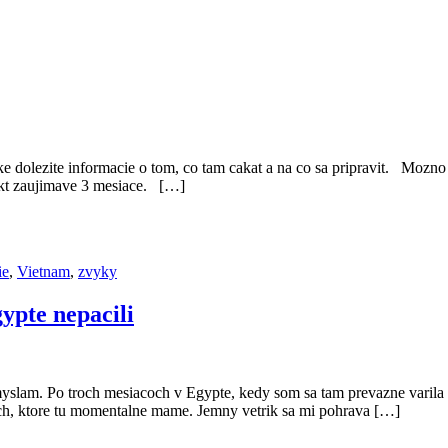
e dolezite informacie o tom, co tam cakat a na co sa pripravit. Mozno
akt zaujimave 3 mesiace. […]
ie
,
Vietnam
,
zvyky
ypte nepacili
slam. Po troch mesiacoch v Egypte, kedy som sa tam prevazne varila 
ch, ktore tu momentalne mame. Jemny vetrik sa mi pohrava […]