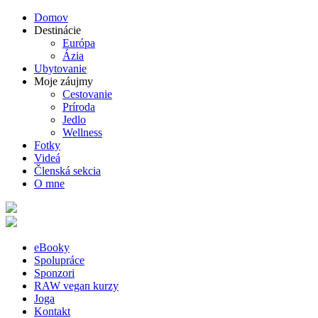
Domov
Destinácie
Európa
Ázia
Ubytovanie
Moje záujmy
Cestovanie
Príroda
Jedlo
Wellness
Fotky
Videá
Členská sekcia
O mne
eBooky
Spolupráce
Sponzori
RAW vegan kurzy
Joga
Kontakt