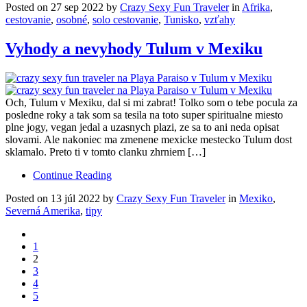
Posted on 27 sep 2022 by
Crazy Sexy Fun Traveler
in
Afrika
,
cestovanie
,
osobné
,
solo cestovanie
,
Tunisko
,
vzťahy
Vyhody a nevyhody Tulum v Mexiku
Och, Tulum v Mexiku, dal si mi zabrat! Tolko som o tebe pocula za
posledne roky a tak som sa tesila na toto super spiritualne miesto
plne jogy, vegan jedal a uzasnych plazi, ze sa to ani neda opisat
slovami. Ale nakoniec ma zmenene mexicke mestecko Tulum dost
sklamalo. Preto ti v tomto clanku zhrniem […]
Continue Reading
Posted on 13 júl 2022 by
Crazy Sexy Fun Traveler
in
Mexiko
,
Severná Amerika
,
tipy
1
2
3
4
5