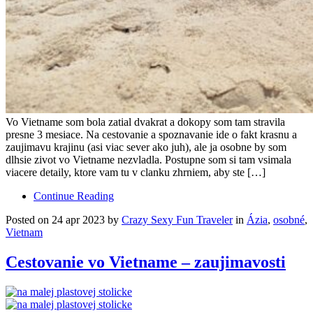
Vo Vietname som bola zatial dvakrat a dokopy som tam stravila
presne 3 mesiace. Na cestovanie a spoznavanie ide o fakt krasnu a
zaujimavu krajinu (asi viac sever ako juh), ale ja osobne by som
dlhsie zivot vo Vietname nezvladla. Postupne som si tam vsimala
viacere detaily, ktore vam tu v clanku zhrniem, aby ste […]
Continue Reading
Posted on 24 apr 2023 by
Crazy Sexy Fun Traveler
in
Ázia
,
osobné
,
Vietnam
Cestovanie vo Vietname – zaujimavosti