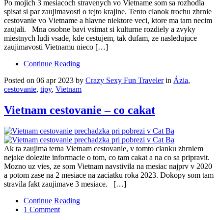
Po mojich 3 mesiacoch stravenych vo Vietname som sa rozhodla
spisat si par zaujimavosti o tejto krajine. Tento clanok trochu zhrnie
cestovanie vo Vietname a hlavne niektore veci, ktore ma tam necim
zaujali. Mna osobne bavi vsimat si kulturne rozdiely a zvyky
miestnych ludi vsade, kde cestujem, tak dufam, ze nasledujuce
zaujimavosti Vietnamu nieco […]
Continue Reading
Posted on 06 apr 2023 by
Crazy Sexy Fun Traveler
in
Ázia
,
cestovanie
,
tipy
,
Vietnam
Vietnam cestovanie – co cakat
Ak ta zaujima tema Vietnam cestovanie, v tomto clanku zhrniem
nejake dolezite informacie o tom, co tam cakat a na co sa pripravit.
Mozno uz vies, ze som Vietnam navstivila na mesiac najprv v 2020
a potom zase na 2 mesiace na zaciatku roka 2023. Dokopy som tam
stravila fakt zaujimave 3 mesiace. […]
Continue Reading
1 Comment