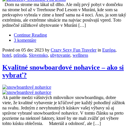
Dom na strome ma lákal už dlho. Ale môj prvý pobyt v domčeku
na strome bol až v Treehouse Pod Lesom v Muráni, kde som sa
prekvapivo vybrala v zime a hneď sama na 4 noci. Áno, ja som taký
extrémista, ale extrémne situácie ma najviac posúvajú vpred. Toto
jedinečné zážitkové ubytovanie v Muráni […]
Continue Reading
3 komentáre
Posted on 05 dec 2023 by
Crazy Sexy Fun Traveler
in
Európa
,
hotel
,
príroda
,
Slovensko
,
ubytovanie
,
wellness
Kvalitné snowboardové nohavice – ako si
vybrať?
Ak patríte medzi vášnivých milovníkov snowboardingu, dobre
viete, že kvalitné vybavenie je kľúčové pre každý pohodlný zážitok
na svahu. Jedným z nevyhnutných kúskov vašej výbavy sú aj
správne vybrané snowboardové nohavice. V tomto článku sa preto
pozrieme na niektoré faktory, ktoré by ste mali zvážiť pri výbere
tohto kúsku oblečenia. Materiál a odolnosť, ale […]