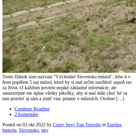
Tento článok som nazvala “Východné Slovensko múzeá“, lebo ti v
ňom popíšem 5 naj múzeí, ktoré by si mal určite navštíviť aspoň raz
za život. O každom poviem nejaké základné informácie, ale
samozrejme nie úplne všetky pikošky, aby si mal stále chuť ísť sa
tam pozrieť aj sám a zistiť viac priamo v múzeách. Osobne […]
Continue Reading
2 komentáre
Posted on 03 okt 2022 by
Crazy Sexy Fun Traveler
in
Európa
,
historia
,
Slovensko
,
tipy