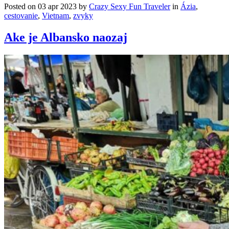
Posted on 03 apr 2023 by
Crazy Sexy Fun Traveler
in
Ázia
,
cestovanie
,
Vietnam
,
zvyky
Ake je Albansko naozaj