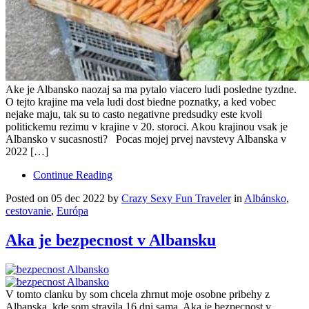
Ake je Albansko naozaj sa ma pytalo viacero ludi posledne tyzdne.
O tejto krajine ma vela ludi dost biedne poznatky, a ked vobec
nejake maju, tak su to casto negativne predsudky este kvoli
politickemu rezimu v krajine v 20. storoci. Akou krajinou vsak je
Albansko v sucasnosti? Pocas mojej prvej navstevy Albanska v
2022 […]
Continue Reading
Posted on 05 dec 2022 by
Crazy Sexy Fun Traveler
in
Albánsko
,
cestovanie
,
Európa
Aka je bezpecnost v Albansku
V tomto clanku by som chcela zhrnut moje osobne pribehy z
Albanska, kde som stravila 16 dni sama. Aka je bezpecnost v