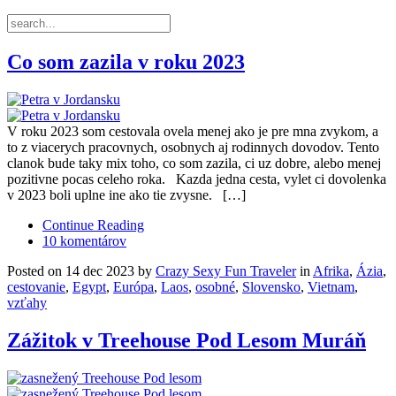
Co som zazila v roku 2023
V roku 2023 som cestovala ovela menej ako je pre mna zvykom, a
to z viacerych pracovnych, osobnych aj rodinnych dovodov. Tento
clanok bude taky mix toho, co som zazila, ci uz dobre, alebo menej
pozitivne pocas celeho roka. Kazda jedna cesta, vylet ci dovolenka
v 2023 boli uplne ine ako tie zvysne. […]
Continue Reading
10 komentárov
Posted on 14 dec 2023 by
Crazy Sexy Fun Traveler
in
Afrika
,
Ázia
,
cestovanie
,
Egypt
,
Európa
,
Laos
,
osobné
,
Slovensko
,
Vietnam
,
vzťahy
Zážitok v Treehouse Pod Lesom Muráň