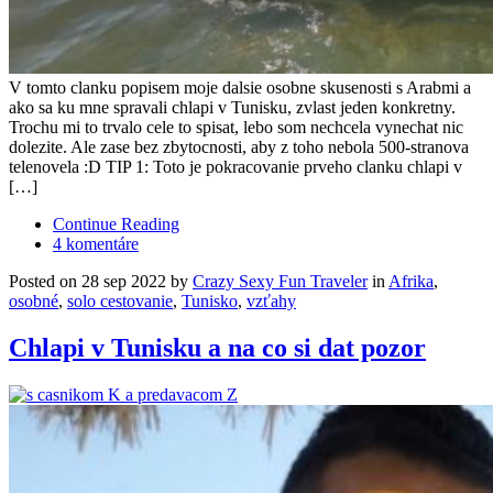
V tomto clanku popisem moje dalsie osobne skusenosti s Arabmi a
ako sa ku mne spravali chlapi v Tunisku, zvlast jeden konkretny.
Trochu mi to trvalo cele to spisat, lebo som nechcela vynechat nic
dolezite. Ale zase bez zbytocnosti, aby z toho nebola 500-stranova
telenovela :D TIP 1: Toto je pokracovanie prveho clanku chlapi v
[…]
Continue Reading
4 komentáre
Posted on 28 sep 2022 by
Crazy Sexy Fun Traveler
in
Afrika
,
osobné
,
solo cestovanie
,
Tunisko
,
vzťahy
Chlapi v Tunisku a na co si dat pozor