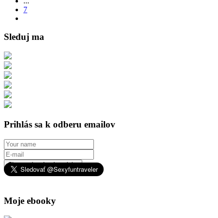
...
7
Sleduj ma
Prihlás sa k odberu emailov
Chcem dostávať novinky
Moje ebooky